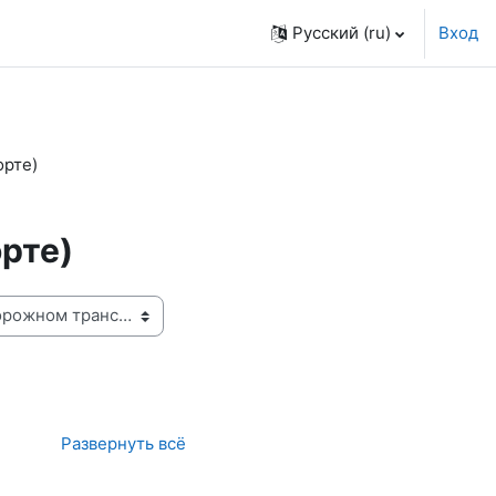
Русский ‎(ru)‎
Вход
орте)
рте)
Развернуть всё