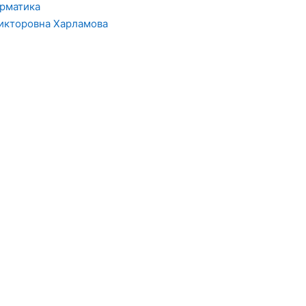
орматика
икторовна Харламова