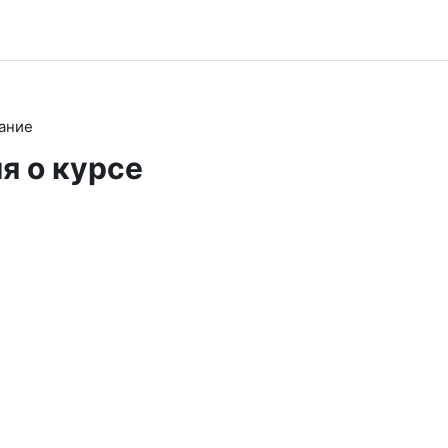
ание
я о курсе